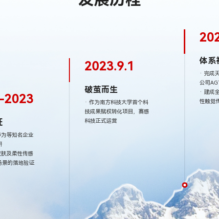
20
体系
2023.9.1
· 完
公司AG
破茧而生
· 建
-2023
性触觉
· 作为南方科技大学首个科
技成果赋权转化项目，赛感
证
科技正式运营
华为等知名企业
研
皮肤及柔性传感
场景的落地验证