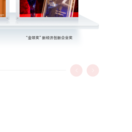
“金领奖” 新经济创新企业奖
华中科技大学“金谷杯”科