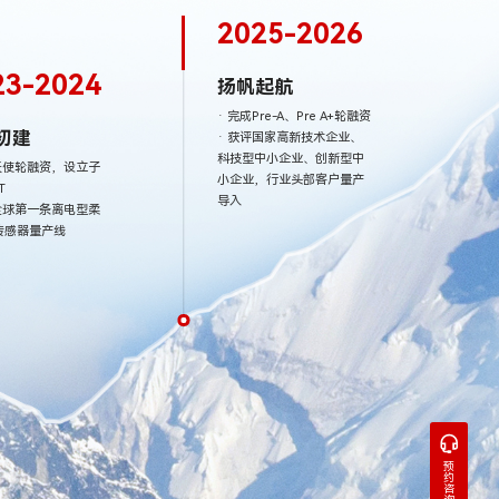
2025-2026
23-2024
扬帆起航
· 完成Pre-A、Pre A+轮融资
初建
· 获评国家高新技术企业、
科技型中小企业、创新型中
成天使轮融资，设立子
小企业，行业头部客户量产
T
导入
成全球第一条离电型柔
传感器量产线
预
约
咨