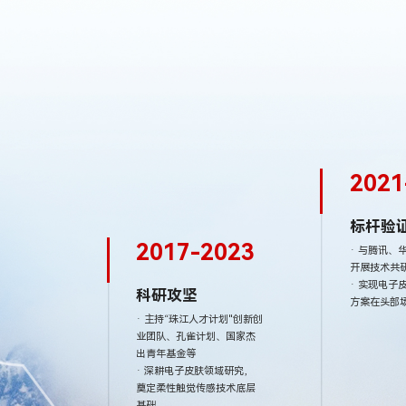
2021
标杆验
2017-2023
· 与腾讯、
开展技术共
· 实现电子
科研攻坚
方案在头部
· 主持“珠江人才计划"创新创
业团队、孔雀计划、国家杰
出青年基金等
· 深耕电子皮肤领域研究，
奠定柔性触觉传感技术底层
基础